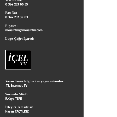
0 324 233 66 55
Fax No:
0 324 232 39 63
E-posta:
mersinfm@mersinfm.com
Logo-Çağrı İşareti:
Yayın lisans bilgileri ve yayın ortamları:
T3, İnternet TV
Sorumlu Müdür:
R.Kaya TEPE
İzleyici Temsilcisi:
Hasan TAÇYILDIZ