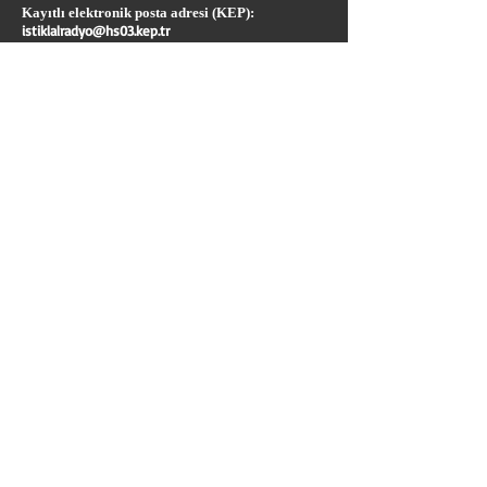
Kayıtlı elektronik posta adresi (KEP):
istiklalradyo@hs03.kep.tr
Tepe Medya Radyoları ve Televizyon Reklamları
Hakkında Bilgi:
Tel:
0 324 233 66 55
mersinfm@mersinfm.com
U
YARI
"icelfmtv.com internet sitesinde yayınlanan yazı, haber
ve fotoğrafların her türlü telif hakkı TEPE MEDYA
’ya
aittir. İzin alınmadan, kaynak gösterilerek dahi iktibas
edilemez."
TEPE MEDYA
ANA SAYFA
Tüm Hakları Tepe Medya'ya aittir.